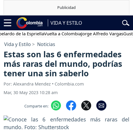
VIDA Y ESTILO
 de la Espriella
Vuelta a Colombia
Jorge Alfredo Vargas
Gustavo Pe
Vida y Estilo
Noticias
Estas son las 6 enfermedades
más raras del mundo, podrías
tener una sin saberlo
Por: Alexandra Mendez • Colombia.com
Mar, 30 May 2023 10:28 am
Comparte en: