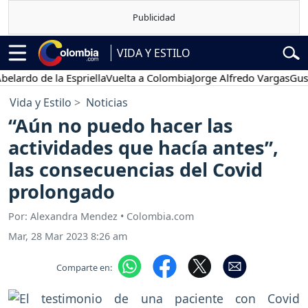
VIDA Y ESTILO
o de la Espriella
Vuelta a Colombia
Jorge Alfredo Vargas
Gustavo P
Vida y Estilo
Noticias
“Aún no puedo hacer las
actividades que hacía antes”,
las consecuencias del Covid
prolongado
Por: Alexandra Mendez • Colombia.com
Mar, 28 Mar 2023 8:26 am
Comparte en: