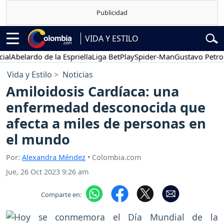
VIDA Y ESTILO
elardo de la Espriella
Liga BetPlay
Spider-Man
Gustavo Petro
Po
Vida y Estilo
Noticias
Amiloidosis Cardíaca: una
enfermedad desconocida que
afecta a miles de personas en
el mundo
Por:
Alexandra Méndez
• Colombia.com
Jue, 26 Oct 2023 9:26 am
Comparte en: