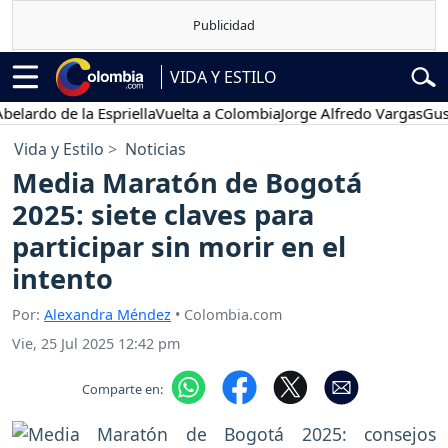
VIDA Y ESTILO
o de la Espriella
Vuelta a Colombia
Jorge Alfredo Vargas
Gustavo P
Vida y Estilo
Noticias
Media Maratón de Bogotá
2025: siete claves para
participar sin morir en el
intento
Por:
Alexandra Méndez
• Colombia.com
Vie, 25 Jul 2025 12:42 pm
Comparte en: