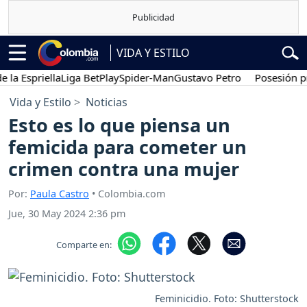
VIDA Y ESTILO
Espriella
Liga BetPlay
Spider-Man
Gustavo Petro
Posesión presid
Vida y Estilo
Noticias
Esto es lo que piensa un
femicida para cometer un
crimen contra una mujer
Por:
Paula Castro
• Colombia.com
Jue, 30 May 2024 2:36 pm
Comparte en:
Feminicidio. Foto: Shutterstock