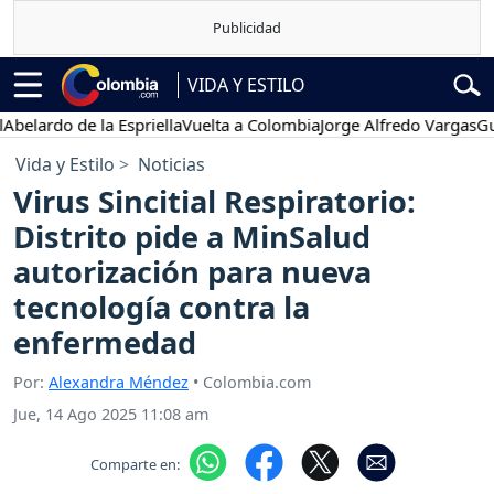
VIDA Y ESTILO
rdo de la Espriella
Vuelta a Colombia
Jorge Alfredo Vargas
Gustavo
Vida y Estilo
Noticias
Virus Sincitial Respiratorio:
Distrito pide a MinSalud
autorización para nueva
tecnología contra la
enfermedad
Por:
Alexandra Méndez
• Colombia.com
Jue, 14 Ago 2025 11:08 am
Comparte en: