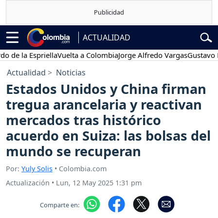
ACTUALIDAD
la Espriella
Vuelta a Colombia
Jorge Alfredo Vargas
Gustavo Petro
Actualidad
Noticias
Estados Unidos y China firman
tregua arancelaria y reactivan
mercados tras histórico
acuerdo en Suiza: las bolsas del
mundo se recuperan
Por:
Yuly Solis
• Colombia.com
Actualización
•
Lun, 12 May 2025 1:31 pm
Comparte en: