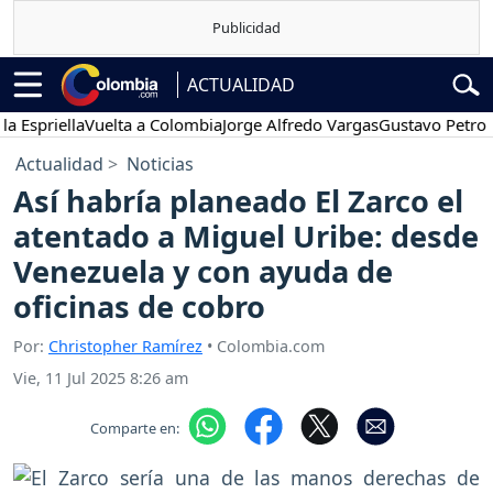
ACTUALIDAD
riella
Vuelta a Colombia
Jorge Alfredo Vargas
Gustavo Petro
Pos
Actualidad
Noticias
Así habría planeado El Zarco el
atentado a Miguel Uribe: desde
Venezuela y con ayuda de
oficinas de cobro
Por:
Christopher Ramírez
• Colombia.com
Vie, 11 Jul 2025 8:26 am
Comparte en: