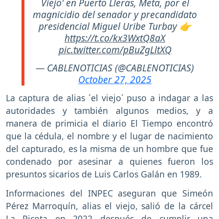
Viejo' en Puerto Lleras, Meta, por el
magnicidio del senador y precandidato
presidencial Miguel Uribe Turbay 👉
https://t.co/kx3WxtQ8aX
pic.twitter.com/pBuZgLltXQ
— CABLENOTICIAS (@CABLENOTICIAS)
October 27, 2025
La captura de alias ´el viejo´ puso a indagar a las
autoridades y también algunos medios, y a
manera de primicia el diario El Tiempo encontró
que la cédula, el nombre y el lugar de nacimiento
del capturado, es la misma de un hombre que fue
condenado por asesinar a quienes fueron los
presuntos sicarios de Luis Carlos Galán en 1989.
Informaciones del INPEC aseguran que Simeón
Pérez Marroquín, alias el viejo, salió de la cárcel
La Picota en 2022 después de cumplir una