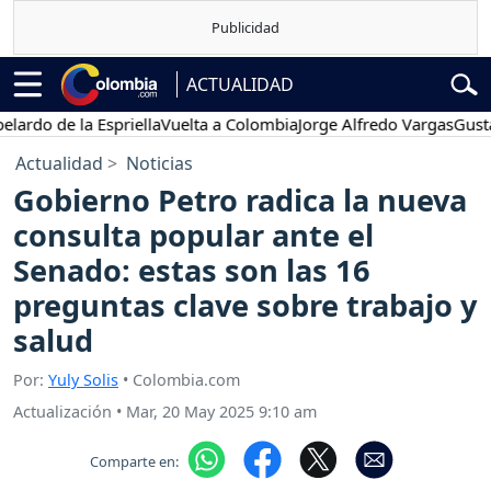
ACTUALIDAD
 de la Espriella
Vuelta a Colombia
Jorge Alfredo Vargas
Gustavo Pe
Actualidad
Noticias
Gobierno Petro radica la nueva
consulta popular ante el
Senado: estas son las 16
preguntas clave sobre trabajo y
salud
Por:
Yuly Solis
• Colombia.com
Actualización
•
Mar, 20 May 2025 9:10 am
Comparte en: