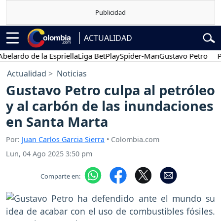
ACTUALIDAD
do de la Espriella
Liga BetPlay
Spider-Man
Gustavo Petro
Posesi
Actualidad
Noticias
Gustavo Petro culpa al petróleo
y al carbón de las inundaciones
en Santa Marta
Por:
Juan Carlos Garcia Sierra
• Colombia.com
Lun, 04 Ago 2025 3:50 pm
Comparte en: