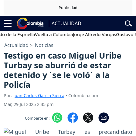
ACTUALIDAD
a Espriella
Vuelta a Colombia
Jorge Alfredo Vargas
Gustavo Petro
Actualidad
Noticias
Testigo en caso Miguel Uribe
Turbay se aburrió de estar
detenido y ´se le voló´ a la
Policía
Por:
Juan Carlos Garcia Sierra
• Colombia.com
Mar, 29 Jul 2025 2:35 pm
Comparte en: