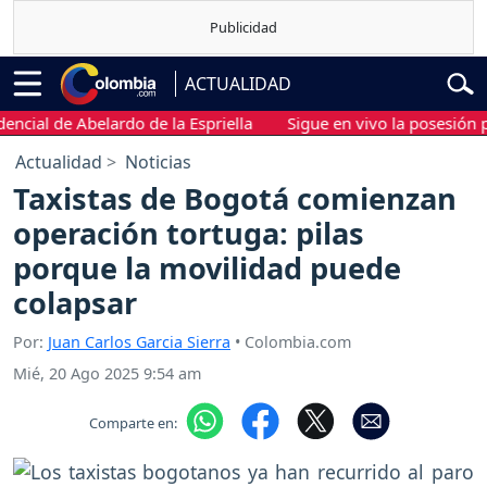
ACTUALIDAD
l de Abelardo de la Espriella
Sigue en vivo la posesión presid
Actualidad
Noticias
Taxistas de Bogotá comienzan
operación tortuga: pilas
porque la movilidad puede
colapsar
Por:
Juan Carlos Garcia Sierra
• Colombia.com
Mié, 20 Ago 2025 9:54 am
Comparte en: