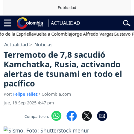
ACTUALIDAD
a Espriella
Vuelta a Colombia
Jorge Alfredo Vargas
Gustavo Petro
Actualidad
Noticias
Terremoto de 7,8 sacudió
Kamchatka, Rusia, activando
alertas de tsunami en todo el
pacífico
Por:
Felipe Téllez
• Colombia.com
Jue, 18 Sep 2025 4:47 pm
Comparte en: