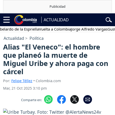
ACTUALIDAD
o de la Espriella
Vuelta a Colombia
Jorge Alfredo Vargas
Gustavo P
Actualidad
Política
Alias "El Veneco": el hombre
que planeó la muerte de
Miguel Uribe y ahora paga con
cárcel
Por:
Felipe Téllez
• Colombia.com
Mar, 21 Oct 2025 3:10 pm
Comparte en: