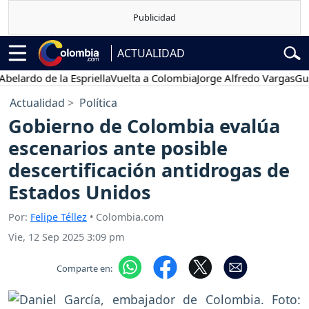
ACTUALIDAD
lardo de la Espriella
Vuelta a Colombia
Jorge Alfredo Vargas
Gustav
Actualidad
Política
Gobierno de Colombia evalúa
escenarios ante posible
descertificación antidrogas de
Estados Unidos
Por:
Felipe Téllez
• Colombia.com
Vie, 12 Sep 2025 3:09 pm
Comparte en: