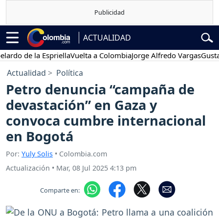
ACTUALIDAD
de la Espriella
Vuelta a Colombia
Jorge Alfredo Vargas
Gustavo Pe
Actualidad
Política
Petro denuncia “campaña de
devastación” en Gaza y
convoca cumbre internacional
en Bogotá
Por:
Yuly Solis
• Colombia.com
Actualización
•
Mar, 08 Jul 2025 4:13 pm
Comparte en: