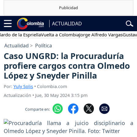
ACTUALIDAD
e la Espriella
Vuelta a Colombia
Jorge Alfredo Vargas
Gustavo Pet
Actualidad
Política
Caso UNGRD: la Procuraduría
profiere cargos contra Olmedo
López y Sneyder Pinilla
Por:
Yuly Solis
• Colombia.com
Actualización
•
Jue, 30 May 2024 3:15 pm
Comparte en: