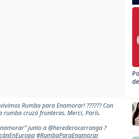
Po
de
í vivimos Rumba para Enamorar! ?????? Con
a rumba cruzó fronteras. Merci, París.
enamorar” junto a @herederocarranga ?
cánEnEuropa
#RumbaParaEnamorar