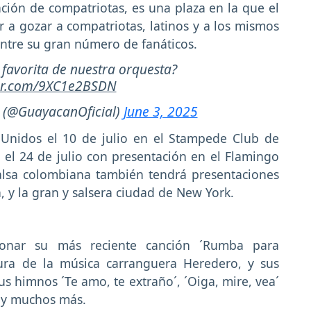
ación de compatriotas, es una plaza en la que el
 a gozar a compatriotas, latinos y a los mismos
entre su gran número de fanáticos.
 favorita de nuestra orquesta?
ter.com/9XC1e2BSDN
 (@GuayacanOficial)
June 3, 2025
 Unidos el 10 de julio en el Stampede Club de
 el 24 de julio con presentación en el Flamingo
salsa colombiana también tendrá presentaciones
h, y la gran y salsera ciudad de New York.
onar su más reciente canción ´Rumba para
ura de la música carranguera Heredero, y sus
us himnos ´Te amo, te extraño´, ´Oiga, mire, vea´
, y muchos más.