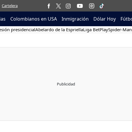
Cartelera
ias
Colombianos en USA
Inmigración
Dólar Hoy
Fútb
sión presidencial
Abelardo de la Espriella
Liga BetPlay
Spider-Man