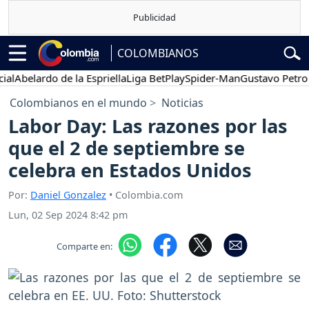
COLOMBIANOS
belardo de la Espriella
Liga BetPlay
Spider-Man
Gustavo Petro
P
Colombianos en el mundo
Noticias
Labor Day: Las razones por las
que el 2 de septiembre se
celebra en Estados Unidos
Por:
Daniel Gonzalez
• Colombia.com
Lun, 02 Sep 2024 8:42 pm
Comparte en: