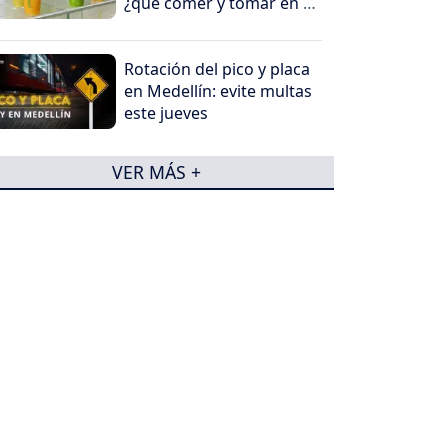
¿qué comer y tomar en el
viaje?
Rotación del pico y placa
en Medellín: evite multas
este jueves
VER MÁS +