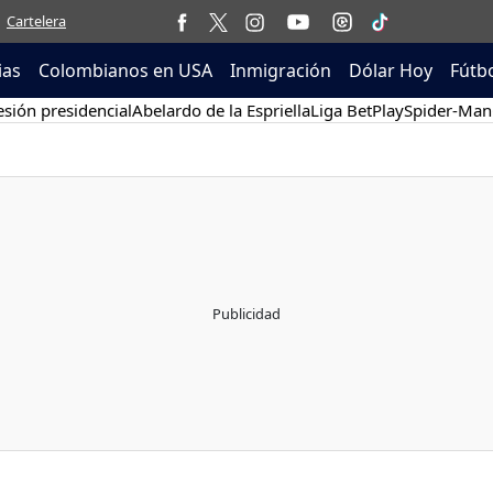
Cartelera
ias
Colombianos en USA
Inmigración
Dólar Hoy
Fútb
sión presidencial
Abelardo de la Espriella
Liga BetPlay
Spider-Man