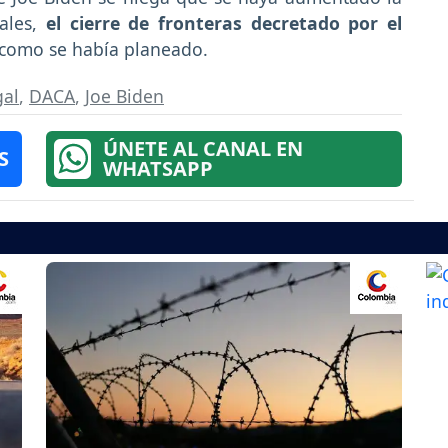
ales,
el cierre de fronteras decretado por el
l como se había planeado.
gal
,
DACA
,
Joe Biden
ÚNETE AL CANAL EN
S
WHATSAPP