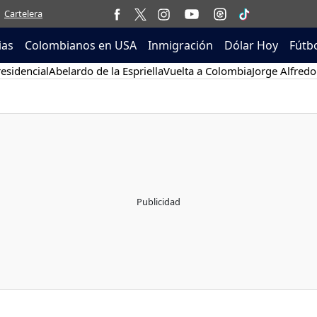
Cartelera
ias
Colombianos en USA
Inmigración
Dólar Hoy
Fútb
esidencial
Abelardo de la Espriella
Vuelta a Colombia
Jorge Alfredo