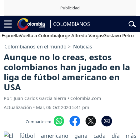
COLOMBIANOS
ella
Vuelta a Colombia
Jorge Alfredo Vargas
Gustavo Petro
Poses
Colombianos en el mundo
Noticias
Aunque no lo creas, estos
colombianos han jugado en la
liga de fútbol americano en
USA
Por: Juan Carlos Garcia Sierra • Colombia.com
Actualización
•
Mar, 06 Oct 2020 5:41 pm
Comparte en: