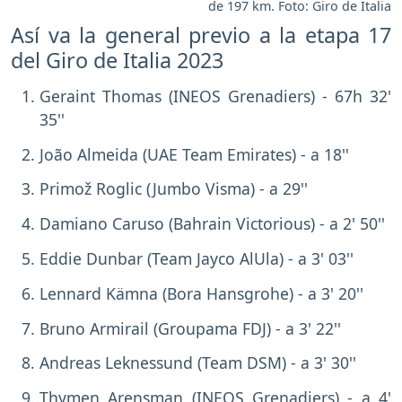
de 197 km. Foto: Giro de Italia
Así va la general previo a la etapa 17
del Giro de Italia 2023
Geraint Thomas (INEOS Grenadiers) - 67h 32'
35''
João Almeida (UAE Team Emirates) - a 18''
Primož Roglic (Jumbo Visma) - a 29''
Damiano Caruso (Bahrain Victorious) - a 2' 50''
Eddie Dunbar (Team Jayco AlUla) - a 3' 03''
Lennard Kämna (Bora Hansgrohe) - a 3' 20''
Bruno Armirail (Groupama FDJ) - a 3' 22''
Andreas Leknessund (Team DSM) - a 3' 30''
Thymen Arensman (INEOS Grenadiers) - a 4'