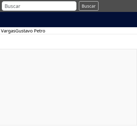
Buscar
 Vargas
Gustavo Petro