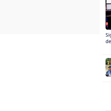
Si
de