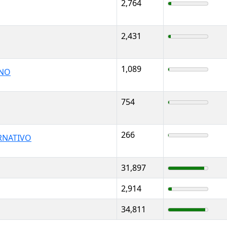
2,764
2,431
1,089
ANO
754
266
RNATIVO
31,897
2,914
34,811