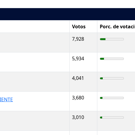
Votos
Porc. de votac
7,928
5,934
4,041
3,680
IENTE
3,010