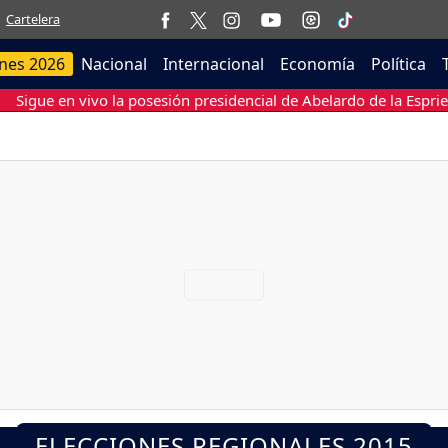
Cartelera
ones 2026
Nacional
Internacional
Economía
Política
Sigue en vivo la posesión presidencial de Abelardo de la Esprie
ELECCIONES REGIONALES 2015