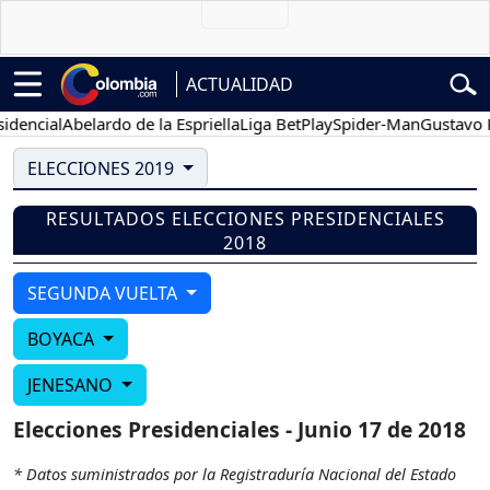
ACTUALIDAD
dencial
Abelardo de la Espriella
Liga BetPlay
Spider-Man
Gustavo Pe
ELECCIONES 2019
RESULTADOS ELECCIONES PRESIDENCIALES
2018
SEGUNDA VUELTA
BOYACA
JENESANO
Elecciones Presidenciales - Junio 17 de 2018
* Datos suministrados por la Registraduría Nacional del Estado