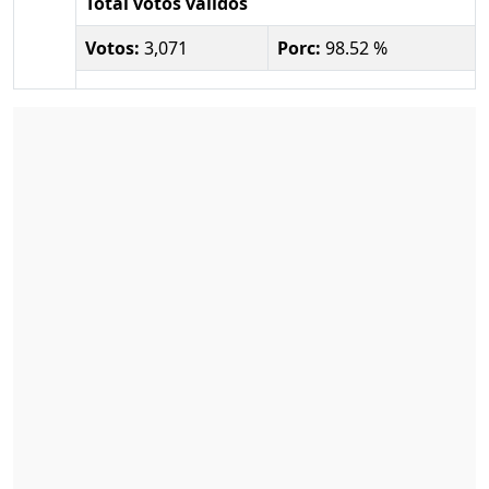
Total votos válidos
Votos:
3,071
Porc:
98.52 %