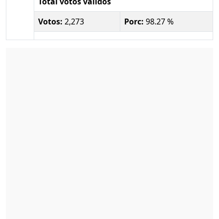
Total votos válidos
Votos:
2,273
Porc:
98.27 %