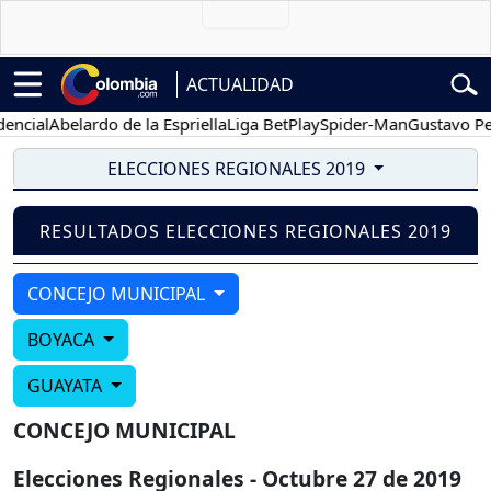
ACTUALIDAD
ncial
Abelardo de la Espriella
Liga BetPlay
Spider-Man
Gustavo Pet
ELECCIONES REGIONALES 2019
RESULTADOS ELECCIONES REGIONALES 2019
CONCEJO MUNICIPAL
BOYACA
GUAYATA
CONCEJO MUNICIPAL
Elecciones Regionales - Octubre 27 de 2019