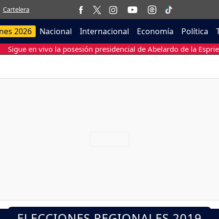
Cartelera
ones 2026
Nacional
Internacional
Economía
Política
Sigue en vivo la posesión presidencial de Abelardo de la Esprie
ELECCIONES REGIONALES 2019