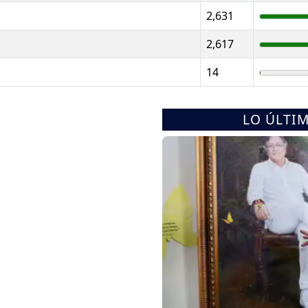
2,631
2,617
14
LO ÚLTI