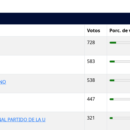
Votos
Porc. de
728
583
538
ANO
447
321
AL PARTIDO DE LA U