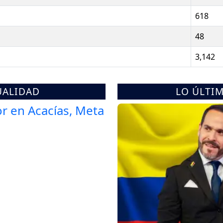
618
48
3,142
UALIDAD
LO ÚLTI