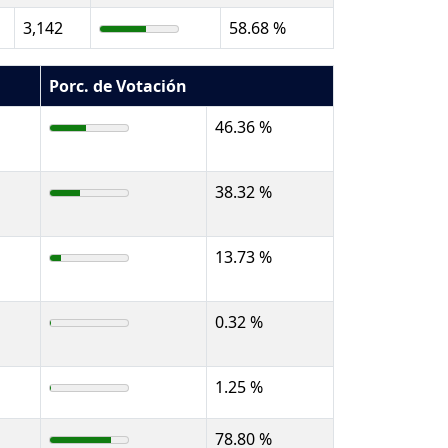
3,142
58.68 %
Porc. de Votación
46.36 %
38.32 %
13.73 %
0.32 %
1.25 %
78.80 %