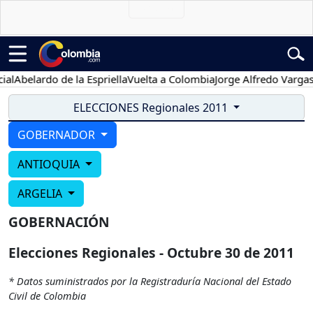
l
Abelardo de la Espriella
Vuelta a Colombia
Jorge Alfredo Vargas
G
ELECCIONES Regionales 2011
GOBERNADOR
ANTIOQUIA
ARGELIA
GOBERNACIÓN
Elecciones Regionales - Octubre 30 de 2011
* Datos suministrados por la Registraduría Nacional del Estado
Civil de Colombia