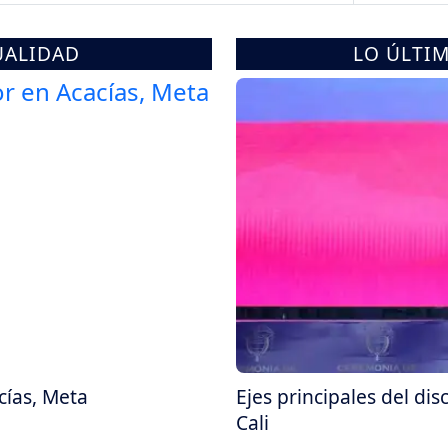
UALIDAD
LO ÚLTI
cías, Meta
Ejes principales del dis
Cali