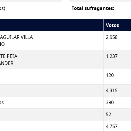
os)
Total sufragantes:
Votos
AGUILAR VILLA
2,958
IO
TE PE?A
1,237
ANDER
120
4,315
as
390
52
4,757