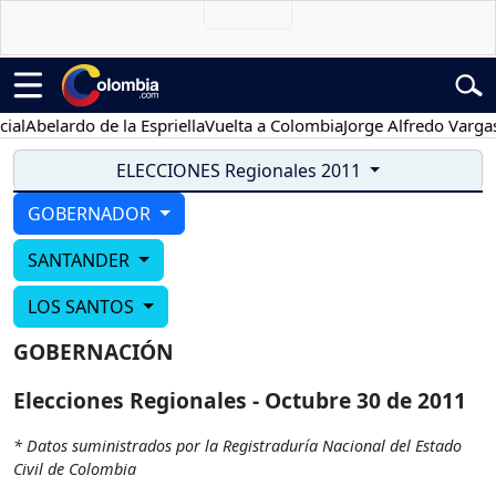
al
Abelardo de la Espriella
Vuelta a Colombia
Jorge Alfredo Vargas
G
ELECCIONES Regionales 2011
GOBERNADOR
SANTANDER
LOS SANTOS
GOBERNACIÓN
Elecciones Regionales - Octubre 30 de 2011
* Datos suministrados por la Registraduría Nacional del Estado
Civil de Colombia