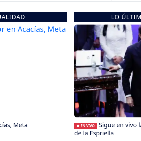
UALIDAD
LO ÚLTI
cías, Meta
Sigue en vivo 
● EN VIVO
de la Espriella