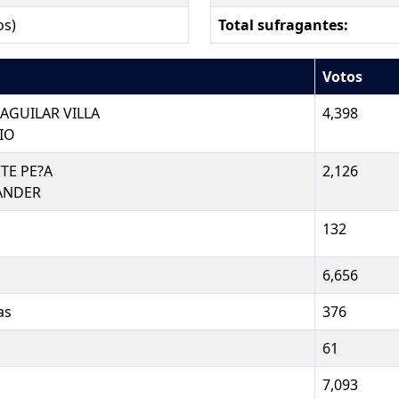
os)
Total sufragantes:
Votos
AGUILAR VILLA
4,398
IO
TE PE?A
2,126
ANDER
132
6,656
as
376
61
7,093