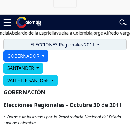
ial
Abelardo de la Espriella
Vuelta a Colombia
Jorge Alfredo Vargas
ELECCIONES Regionales 2011
GOBERNADOR
SANTANDER
VALLE DE SAN JOSE
GOBERNACIÓN
Elecciones Regionales - Octubre 30 de 2011
* Datos suministrados por la Registraduría Nacional del Estado
Civil de Colombia