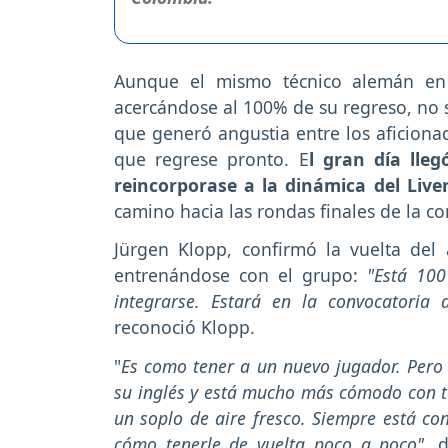
Aunque el mismo técnico alemán en 
acercándose al 100% de su regreso, no s
que generó angustia entre los aficionad
que regrese pronto. E
l gran día lle
reincorporase a la dinámica del Live
camino hacia las rondas finales de la co
Jürgen Klopp, confirmó la vuelta del 
entrenándose con el grupo:
"Está 100
integrarse. Estará en la convocatoria
reconoció Klopp.
"
Es como tener a un nuevo jugador. Pero
su inglés y está mucho más cómodo con to
un soplo de aire fresco. Siempre está c
cómo tenerle de vuelta poco a poco",
di