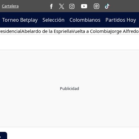
Cartelera
Torneo Betplay
Selección
Colombianos
Partidos Hoy
esidencial
Abelardo de la Espriella
Vuelta a Colombia
Jorge Alfredo
R