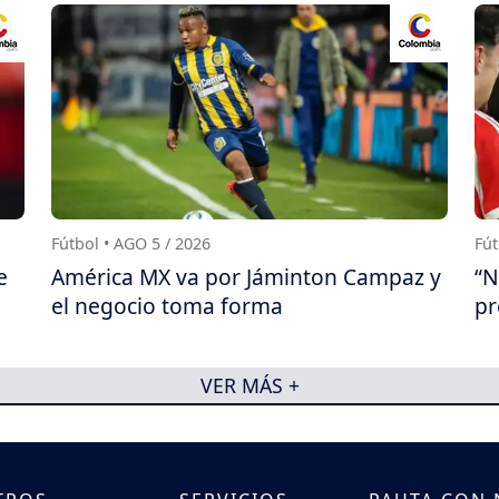
Fútbol • AGO 5 / 2026
Fút
e
América MX va por Jáminton Campaz y
“N
el negocio toma forma
pr
VER MÁS +