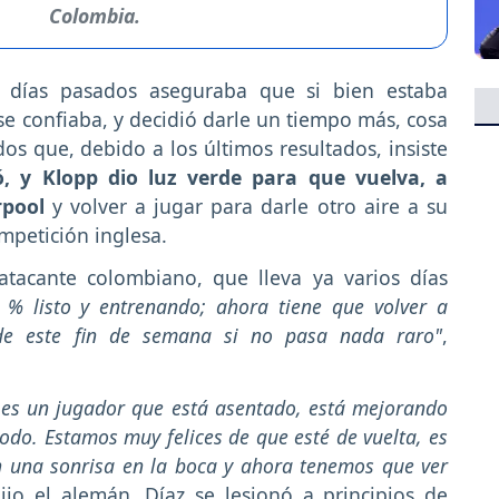
Colombia.
días pasados aseguraba que si bien estaba
e confiaba, y decidió darle un tiempo más, cosa
os que, debido a los últimos resultados, insiste
gó, y Klopp dio luz verde para que vuelva, a
rpool
y volver a jugar para darle otro aire a su
mpetición inglesa.
atacante colombiano, que lleva ya varios días
 % listo y entrenando; ahora tiene que volver a
 de este fin de semana si no pasa nada raro"
,
 es un jugador que está asentado, está mejorando
do. Estamos muy felices de que esté de vuelta, es
on una sonrisa en la boca y ahora tenemos que ver
jo el alemán. Díaz se lesionó a principios de