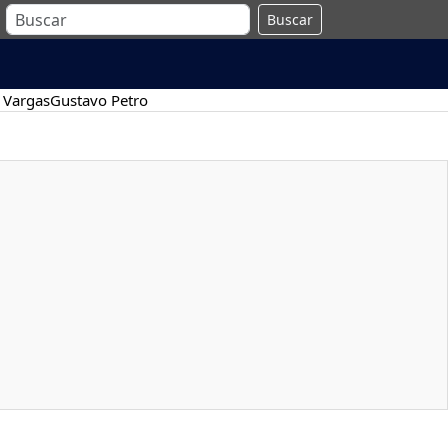
Buscar
 Vargas
Gustavo Petro