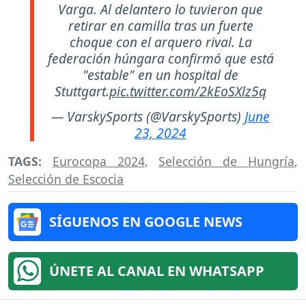
Varga. Al delantero lo tuvieron que
retirar en camilla tras un fuerte
choque con el arquero rival. La
federación húngara confirmó que está
"estable" en un hospital de
Stuttgart.
pic.twitter.com/2kEoSXlz5q
— VarskySports (@VarskySports)
June
23, 2024
TAGS:
Eurocopa 2024
,
Selección de Hungría
,
Selección de Escocia
SÍGUENOS EN GOOGLE NEWS
ÚNETE AL CANAL EN WHATSAPP