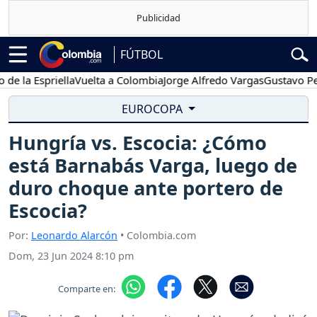
FÚTBOL
 Espriella
Vuelta a Colombia
Jorge Alfredo Vargas
Gustavo Petro
EUROCOPA
Hungría vs. Escocia: ¿Cómo
está Barnabás Varga, luego de
duro choque ante portero de
Escocia?
Por:
Leonardo Alarcón
• Colombia.com
Dom, 23 Jun 2024 8:10 pm
Comparte en: