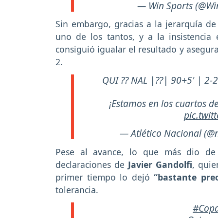
— Win Sports (@Wi
Sin embargo, gracias a la jerarquía 
uno de los tantos, y a la insistencia 
consiguió igualar el resultado y asegura
2.
QUI ?? NAL |??| 90+5' | 2-
¡Estamos en los cuartos de
pic.twi
— Atlético Nacional (@n
Pese al avance, lo que más dio de q
declaraciones de
Javier Gandolfi
, quie
primer tiempo lo dejó
“bastante pr
tolerancia.
#Copa