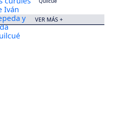
Quilcué
VER MÁS +