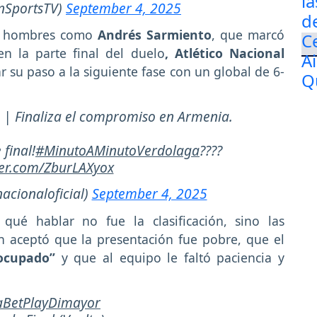
nSportsTV)
September 4, 2025
de hombres como
Andrés Sarmiento
, que marcó
en la parte final del duelo
, Atlético Nacional
r su paso a la siguiente fase con un global de 6-
2 | Finaliza el compromiso en Armenia.
 final!
#MinutoAMinutoVerdolaga
????
tter.com/ZburLAXyox
acionaloficial)
September 4, 2025
ué hablar no fue la clasificación, sino las
n aceptó que la presentación fue pobre, que el
eocupado”
y que al equipo le faltó paciencia y
BetPlayDimayor