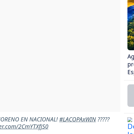
Ag
pr
Es
 MORENO EN NACIONAL!
#LACOPAxWIN
?????
tter.com/2CmYTXfjS0