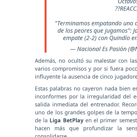
Octavos
??REACC
"Terminamos empatando uno de 
de los peores que jugamos": J
empate (2-2) con Quindío e
— Nacional Es Pasión (@
Además, no ocultó su malestar con la
varios compromisos y por si fuera poco
influyente la ausencia de cinco jugador
Estas palabras no cayeron nada bien en
inconformes por la irregularidad del e
salida inmediata del entrenador. Reco
uno de los grandes golpes de la tempor
de la
Liga BetPlay
en el primer semestr
hacen más que profundizar la sen
consolidarse.