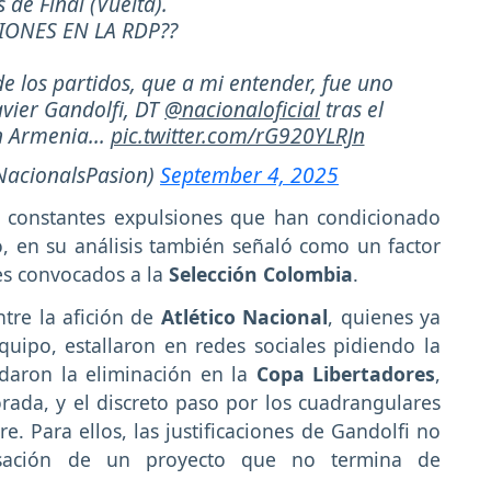
 de Final (Vuelta).
IONES EN LA RDP??
los partidos, que a mi entender, fue uno
avier Gandolfi, DT
@nacionaloficial
tras el
n Armenia...
pic.twitter.com/rG920YLRJn
NacionalsPasion)
September 4, 2025
s constantes expulsiones que han condicionado
, en su análisis también señaló como un factor
es convocados a la
Selección Colombia
.
tre la afición de
Atlético Nacional
, quienes ya
quipo, estallaron en redes sociales pidiendo la
rdaron la eliminación en la
Copa Libertadores
,
ada, y el discreto paso por los cuadrangulares
e. Para ellos, las justificaciones de Gandolfi no
sación de un proyecto que no termina de