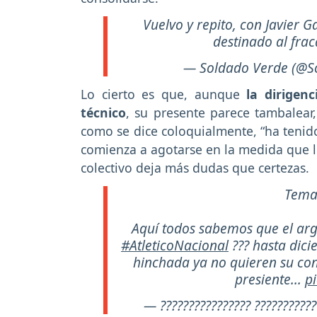
Vuelvo y repito, con Javier G
destinado al fra
— Soldado Verde (@S
Lo cierto es que, aunque
la dirigen
técnico
, su presente parece tambalear
como se dice coloquialmente, “ha tenido
comienza a agotarse en la medida que l
colectivo deja más dudas que certezas.
Tema 
Aquí todos sabemos que el arge
#AtleticoNacional
??? hasta dici
hinchada ya no quieren su cont
presiente...
p
— ???????????????? ?????????