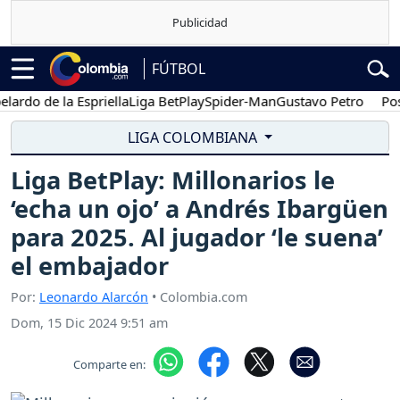
FÚTBOL
o de la Espriella
Liga BetPlay
Spider-Man
Gustavo Petro
Posesió
LIGA COLOMBIANA
Liga BetPlay: Millonarios le
‘echa un ojo’ a Andrés Ibargüen
para 2025. Al jugador ‘le suena’
el embajador
Por:
Leonardo Alarcón
• Colombia.com
Dom, 15 Dic 2024 9:51 am
Comparte en: