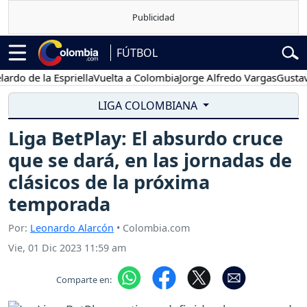
FÚTBOL
 de la Espriella
Vuelta a Colombia
Jorge Alfredo Vargas
Gustavo Pe
LIGA COLOMBIANA
Liga BetPlay: El absurdo cruce
que se dará, en las jornadas de
clásicos de la próxima
temporada
Por:
Leonardo Alarcón
• Colombia.com
Vie, 01 Dic 2023 11:59 am
Comparte en: