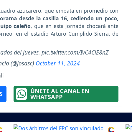
 cuadro azucarero, que empata en promedio con
orama desde la casilla 16, cediendo un poco,
quipo caleño
, que en esta jornada chocará ante
orneo, en el estadio Arturo Cumplido Sierra, de
zados del jueves.
pic.twitter.com/IvC4CiE8nZ
ncio (@josasc)
October 11, 2024
li
ÚNETE AL CANAL EN
S
WHATSAPP