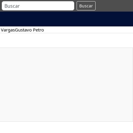
Buscar
 Vargas
Gustavo Petro