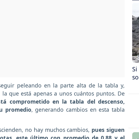
Si
so
 seguir peleando en la parte alta de la tabla y,
de la que está apenas a unos cuántos puntos. De
stá comprometido en la tabla del descenso,
u promedio
, generando cambios en esta tabla
escienden, no hay muchos cambios,
pues siguen
iotas, este último con promedio de 0.88 y el