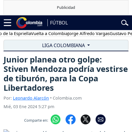
FÚTBOL
 Espriella
Vuelta a Colombia
Jorge Alfredo Vargas
Gustavo Petro
LIGA COLOMBIANA
Junior planea otro golpe:
Stiven Mendoza podría vestirse
de tiburón, para la Copa
Libertadores
Por:
Leonardo Alarcón
• Colombia.com
Mié, 03 Ene 2024 5:27 pm
Comparte en: