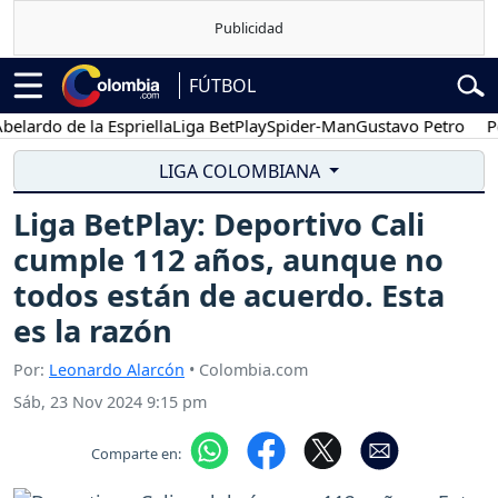
FÚTBOL
do de la Espriella
Liga BetPlay
Spider-Man
Gustavo Petro
Posesi
LIGA COLOMBIANA
Liga BetPlay: Deportivo Cali
cumple 112 años, aunque no
todos están de acuerdo. Esta
es la razón
Por:
Leonardo Alarcón
• Colombia.com
Sáb, 23 Nov 2024 9:15 pm
Comparte en: