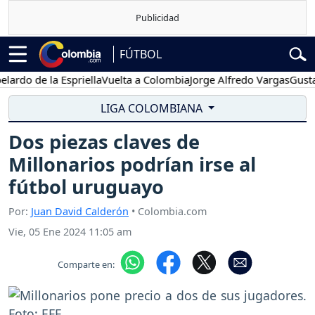
FÚTBOL
de la Espriella
Vuelta a Colombia
Jorge Alfredo Vargas
Gustavo Pe
LIGA COLOMBIANA
Dos piezas claves de
Millonarios podrían irse al
fútbol uruguayo
Por:
Juan David Calderón
• Colombia.com
Vie, 05 Ene 2024 11:05 am
Comparte en: