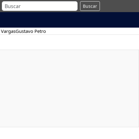
Buscar
 Vargas
Gustavo Petro