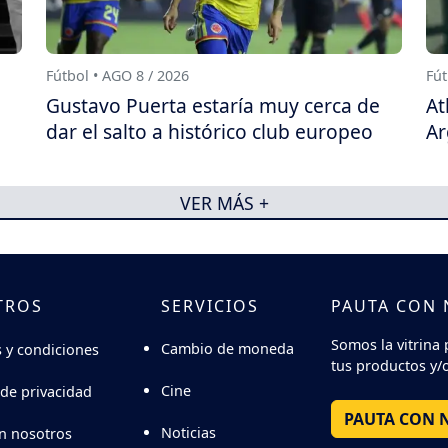
Fútbol • AGO 8 / 2026
Fút
a
Gustavo Puerta estaría muy cerca de
At
dar el salto a histórico club europeo
Ar
VER MÁS +
TROS
SERVICIOS
PAUTA CON
Somos la vitrina 
Cambio de moneda
 y condiciones
tus productos y/o
Cine
 de privacidad
PAUTA CON 
Noticias
n nosotros