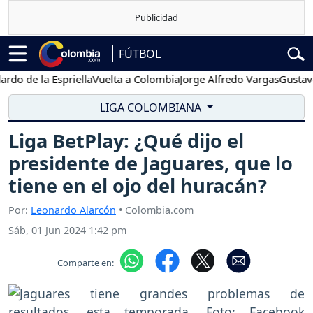
FÚTBOL
e la Espriella
Vuelta a Colombia
Jorge Alfredo Vargas
Gustavo Petr
LIGA COLOMBIANA
Liga BetPlay: ¿Qué dijo el
presidente de Jaguares, que lo
tiene en el ojo del huracán?
Por:
Leonardo Alarcón
• Colombia.com
Sáb, 01 Jun 2024 1:42 pm
Comparte en: