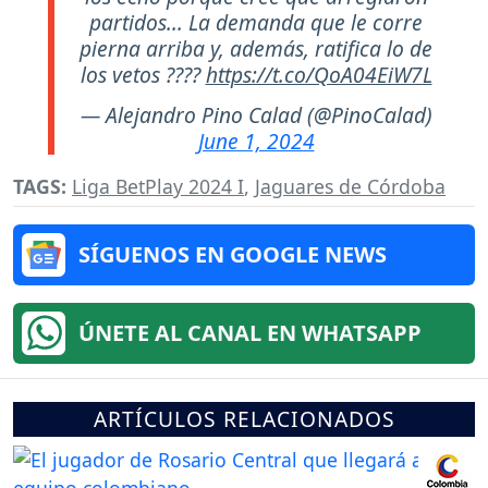
partidos... La demanda que le corre
pierna arriba y, además, ratifica lo de
los vetos ????
https://t.co/QoA04EiW7L
— Alejandro Pino Calad (@PinoCalad)
June 1, 2024
TAGS:
Liga BetPlay 2024 I
,
Jaguares de Córdoba
SÍGUENOS EN GOOGLE NEWS
ÚNETE AL CANAL EN WHATSAPP
ARTÍCULOS RELACIONADOS