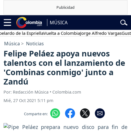
MÚSICA
do de la Espriella
Vuelta a Colombia
Jorge Alfredo Vargas
Gustavo 
Música
Noticias
Felipe Peláez apoya nuevos
talentos con el lanzamiento de
'Combinas conmigo' junto a
Zandú
Por: Redacción Música • Colombia.com
Mié, 27 Oct 2021 5:11 pm
Comparte en: