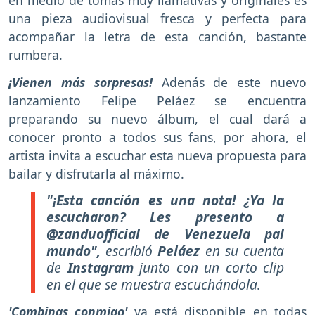
en medio de tomas muy llamativas y originales es
una pieza audiovisual fresca y perfecta para
acompañar la letra de esta canción, bastante
rumbera.
¡Vienen más sorpresas!
Adenás de este nuevo
lanzamiento Felipe Peláez se encuentra
preparando su nuevo álbum, el cual dará a
conocer pronto a todos sus fans, por ahora, el
artista invita a escuchar esta nueva propuesta para
bailar y disfrutarla al máximo.
"¡Esta canción es una nota! ¿Ya la
escucharon? Les presento a
@zanduofficial de Venezuela pal
mundo",
escribió
Peláez
en su cuenta
de
Instagram
junto con un corto clip
en el que se muestra escuchándola.
'Combinas conmigo'
ya está disponible en todas