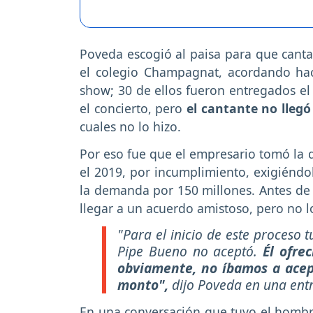
Poveda escogió al paisa para que cant
el colegio Champagnat, acordando h
show;
30 de ellos fueron entregados el d
el concierto, pero
el cantante no llegó
cuales no lo hizo.
Por eso fue que el empresario tomó la d
el 2019, por incumplimiento, exigiéndo
la demanda por 150 millones. Antes de l
llegar a un acuerdo amistoso, pero no 
"Para el inicio de este proceso 
Pipe Bueno no aceptó.
Él ofre
obviamente, no íbamos a acept
monto"
,
dijo Poveda en una entr
En una conversación que tuvo el homb