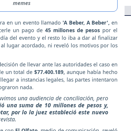
memes
ara en un evento llamado
'A Beber, A Beber',
en
acerle un pago de
45 millones de pesos
por el
ía del evento y el resto lo iba a dar al finalizar
al lugar acordado, ni reveló los motivos por los
ecisión de llevar ante las autoridades el caso en
le un total de
$77.400.189,
aunque había hecho
legar a instancias legales, las partes intentaron
lograron nada.
tuvimos una audiencia de conciliación, pero
ció una suma de 10 millones de pesos y,
ar, por lo la juez estableció este nuevo
evista.
re con
El Olfato,
medio de comunicación, reveló