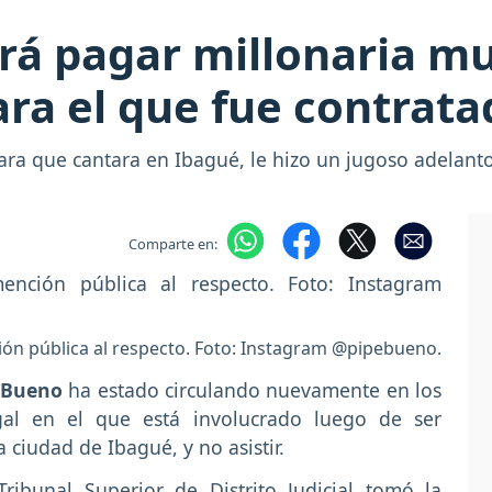
á pagar millonaria mul
ara el que fue contrata
a que cantara en Ibagué, le hizo un jugoso adelanto,
Comparte en:
ión pública al respecto. Foto: Instagram @pipebueno.
 Bueno
ha estado circulando nuevamente en los
gal en el que está involucrado luego de ser
 ciudad de Ibagué, y no asistir.
Tribunal Superior de Distrito Judicial tomó la