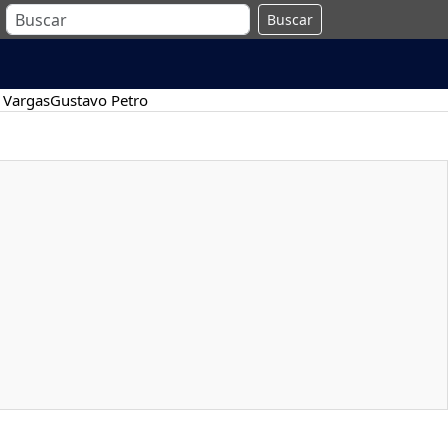
Buscar
 Vargas
Gustavo Petro