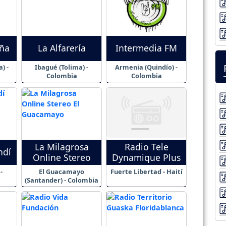
aña
La Alfarería
Intermedia FM
) -
Ibagué (Tolima) -
Armenia (Quindío) -
Colombia
Colombia
La Milagrosa
Radio Tele
ndí
Online Stereo
Dynamique Plus
-
El Guacamayo
Fuerte Libertad - Haití
(Santander) - Colombia