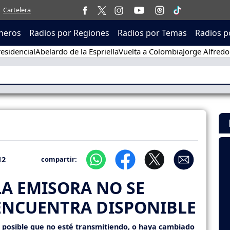
Cartelera
neros
Radios por Regiones
Radios por Temas
Radios p
esidencial
Abelardo de la Espriella
Vuelta a Colombia
Jorge Alfredo
12
compartir:
LA EMISORA NO SE
ENCUENTRA DISPONIBLE
s posible que no esté transmitiendo, o haya cambiado