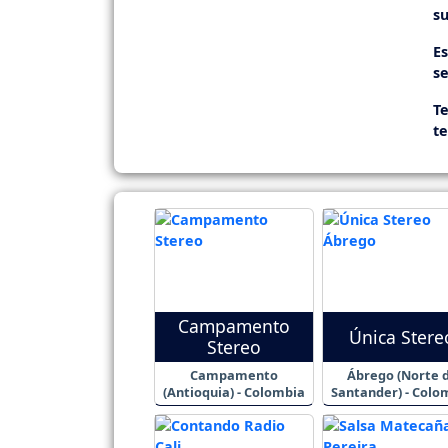
su
E
se
Te
t
Campamento
Única Stere
Stereo
Campamento
Ábrego (Norte 
(Antioquia) - Colombia
Santander) - Colo